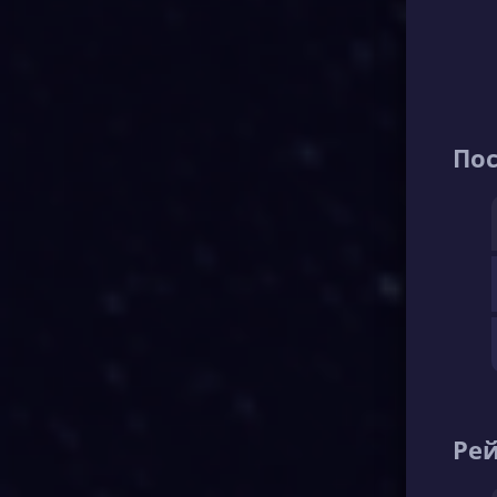
По
Рей