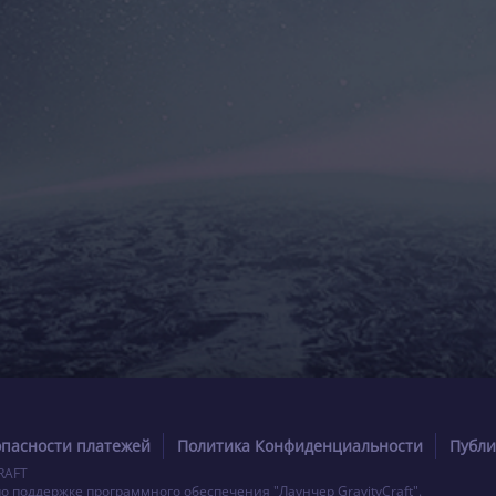
опасности платежей
Политика Конфиденциальности
Публи
RAFT
по поддержке программного обеспечения "Лаунчер GravityCraft".