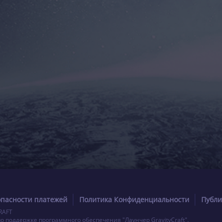
опасности платежей
Политика Конфиденциальности
Публи
RAFT
по поддержке программного обеспечения "Лаунчер GravityCraft".