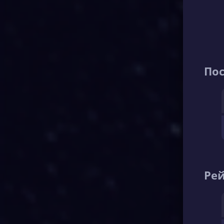
По
Рей