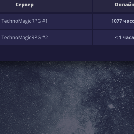
Сервер
Онлай
TechnoMagicRPG #1
1077 час
TechnoMagicRPG #2
< 1 час