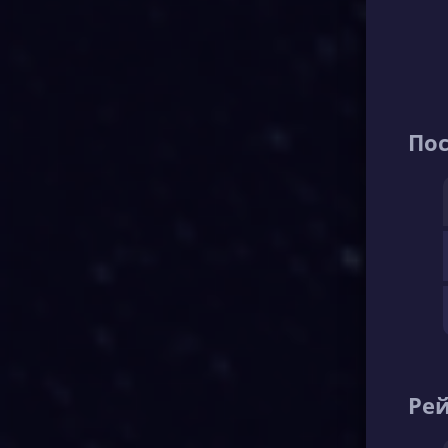
По
Рей