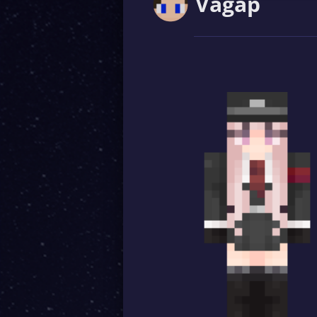
Vagap