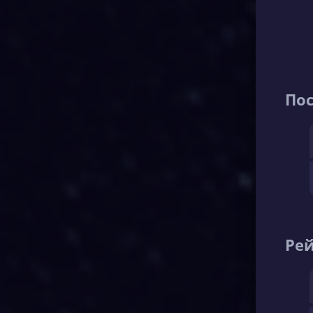
По
Рей