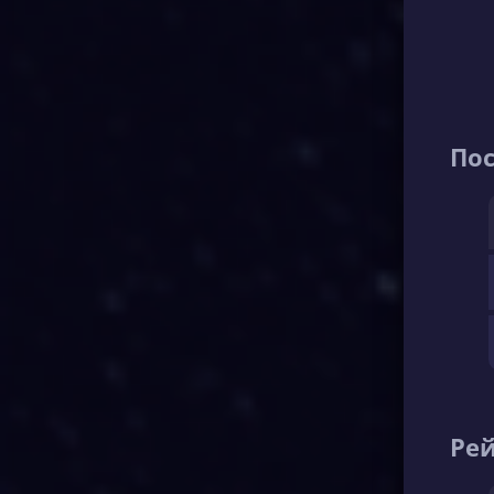
По
Рей