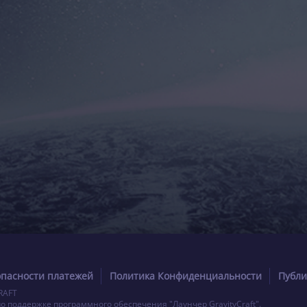
опасности платежей
Политика Конфиденциальности
Публи
RAFT
по поддержке программного обеспечения "Лаунчер GravityCraft".