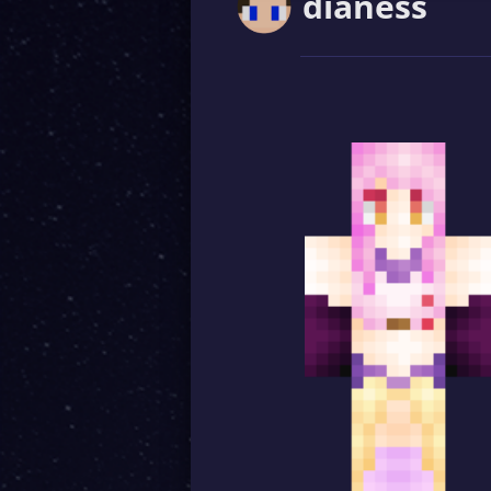
dianess