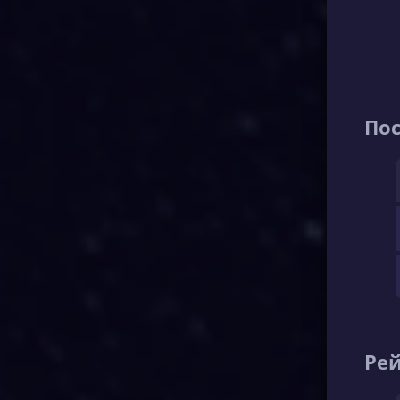
По
Рей