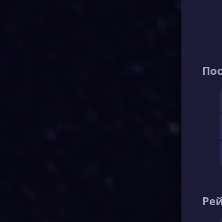
По
Рей