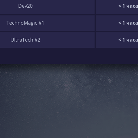
Dev20
< 1 час
TechnoMagic #1
< 1 час
UltraTech #2
< 1 час