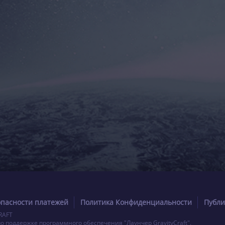
опасности платежей
Политика Конфиденциальности
Публи
RAFT
по поддержке программного обеспечения "Лаунчер GravityCraft".