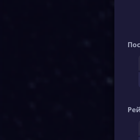
По
Рей