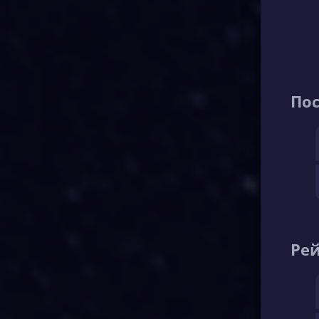
По
Рей