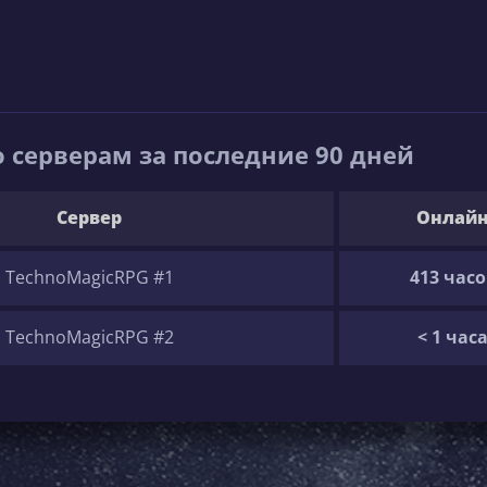
 серверам за последние 90 дней
Сервер
Онлай
TechnoMagicRPG #1
413 часо
TechnoMagicRPG #2
< 1 час