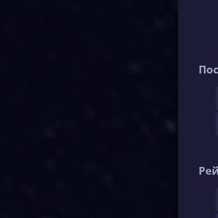
По
Рей