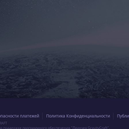
опасности платежей
Политика Конфиденциальности
Публи
RAFT
по поддержке программного обеспечения "Лаунчер GravityCraft".